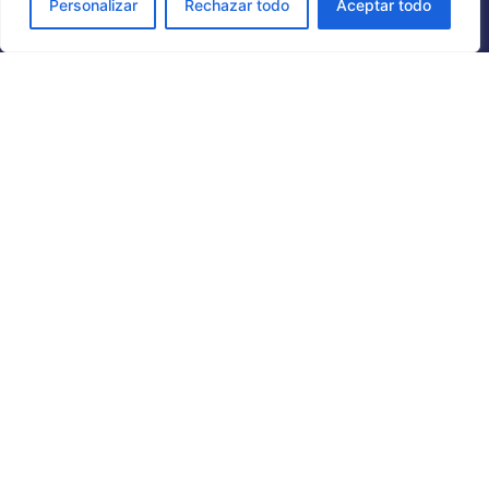
Personalizar
Rechazar todo
Aceptar todo
Nuestros socios
¿Necesita ayuda?
Escríbenos al Chat
Envíanos un email aquí
Consultas:
hola@behavior-gps.com
Soporte:
apoyo@behavior-gps.com
Horario:
Lunes – Viernes, 9am – 6pm EST