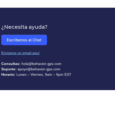
¿Necesita ayuda?
Escríbenos al Chat
Envíanos un email aquí
Consultas:
hola@behavior-gps.com
Soporte:
apoyo@behavior-gps.com
Horario:
Lunes – Viernes, 9am – 6pm EST