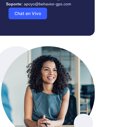
Soporte:
apoyo@behavior-gps.com
Chat en Vivo