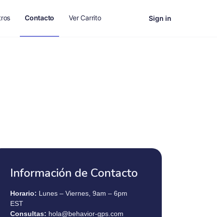
ros
Contacto
Ver Carrito
Sign in
Información de Contacto
Horario:
Lunes – Viernes, 9am – 6pm
EST
Consultas:
hola@behavior-gps.com